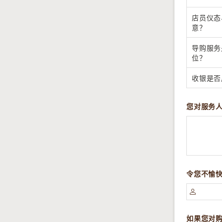
店员仪态
意？
导购服务
位？
收银是否
您对服务
令您不愉

如果您对