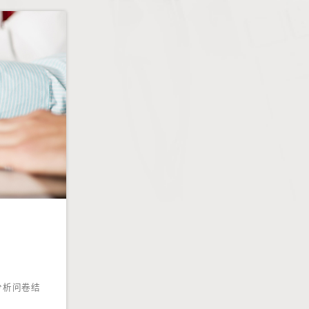
分析问卷结
！