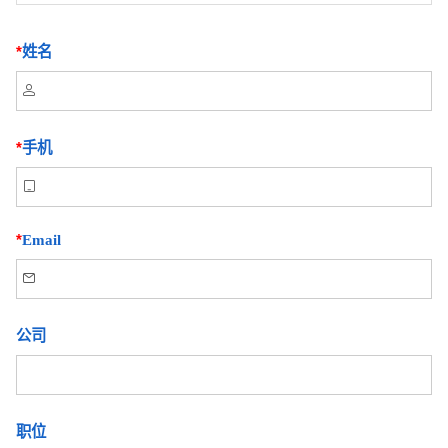
*
姓名

*
手机

*
Email

公司
职位